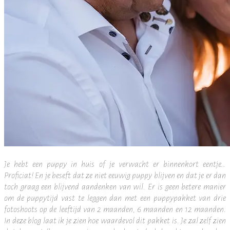
Je hebt een puppy in huis of je verwacht er binnenkort eentje…
Proficiat!
En je beseft dat ze niet eeuwig puppy blijven en dat je er dan
toch graag een blijvend aandenken van wil.
Er is geen betere manier
om de puppytijd vast te leggen dan met een puppypakket van drie
fotoshoots op de leeftijd van 2 maanden, 6 maanden en 12 maanden.
In deze blog laat ik je zien hoe waardevol dit pakket is. J
e zal zelf zien