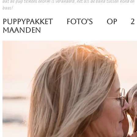
dat de pup telkens enorm is veranderd, net als de band tussen hond en
baas!
Puppypakket foto’s op 2
maanden